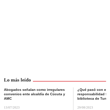
Lo más leído
Abogados señalan como irregulares
¿Qué pasó con el 
convenios ente alcaldía de Cúcuta y
responsabilidad fis
AMC
biblioteca de Tunja
13/07/2023
29/08/2023