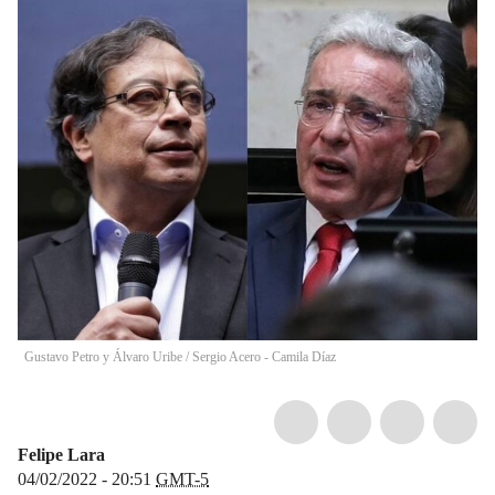
Gustavo Petro y Álvaro Uribe
/
Sergio Acero - Camila Díaz
Felipe Lara
04/02/2022 - 20:51
GMT-5