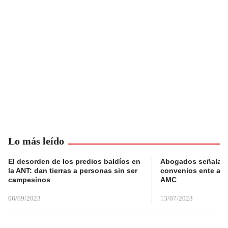
Lo más leído
El desorden de los predios baldíos en
Abogados señalan 
la ANT: dan tierras a personas sin ser
convenios ente alc
campesinos
AMC
06/09/2023
13/07/2023