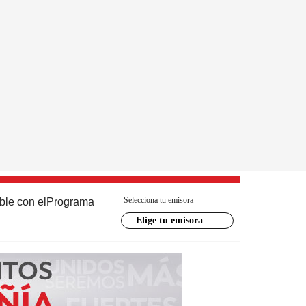
Selecciona tu emisora
ble con el
Programa
Elige tu emisora