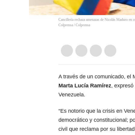
Cancillería rechaza amenazas de Nicolás Maduro en co
Colprensa
/
Colprensa
A través de un comunicado, el M
Marta Lucía Ramírez
, expresó 
Venezuela.
“Es notorio que la crisis en Ve
democrático y constitucional; po
civil que reclama por su libertad