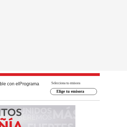
Selecciona tu emisora
ble con el
Programa
Elige tu emisora