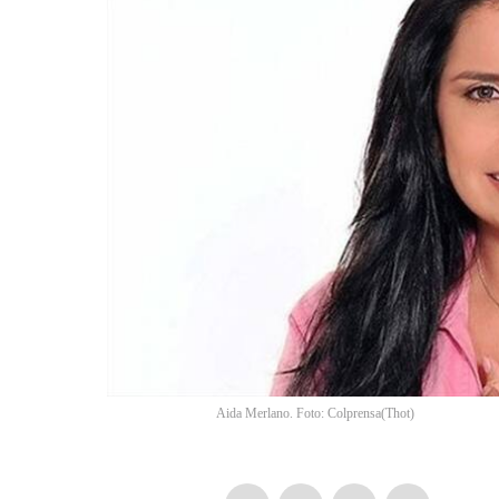
Aida Merlano. Foto: Colprensa
(
Thot
)