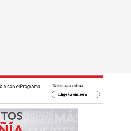
Selecciona tu emisora
ble con el
Programa
Elige tu emisora