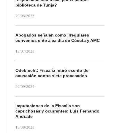
biblioteca de Tunja?
29/08/2023
Abogados señalan como irregulares
convenios ente alcaldía de Cúcuta y AMC
13/07/2023
Odebrecht: Fiscalía retiró escrito de
acusación contra siete procesados
26/09/2024
Imputaciones de la Fiscalía son
caprichosas y ocurrentes: Luis Fernando
Andrade
18/08/2023