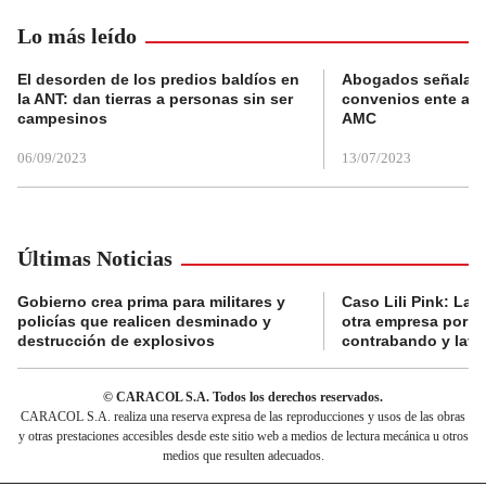
Lo más leído
El desorden de los predios baldíos en
Abogados señalan 
la ANT: dan tierras a personas sin ser
convenios ente alc
campesinos
AMC
06/09/2023
13/07/2023
Últimas Noticias
Gobierno crea prima para militares y
Caso Lili Pink: La F
policías que realicen desminado y
otra empresa por p
destrucción de explosivos
contrabando y lava
© CARACOL S.A. Todos los derechos reservados.
CARACOL S.A. realiza una reserva expresa de las reproducciones y usos de las obras
y otras prestaciones accesibles desde este sitio web a medios de lectura mecánica u otros
medios que resulten adecuados.