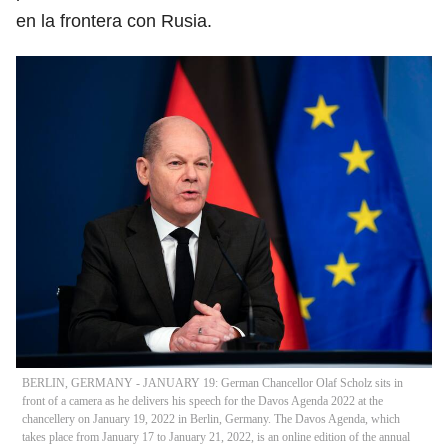
en la frontera con Rusia.
BERLIN, GERMANY - JANUARY 19: German Chancellor Olaf Scholz sits in
front of a camera as he delivers his speech for the Davos Agenda 2022 at the
chancellery on January 19, 2022 in Berlin, Germany. The Davos Agenda, which
takes place from January 17 to January 21, 2022, is an online edition of the annual