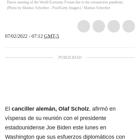
Davos meeting of the World Economy Forum due to the coronavirus pandemic.
(Photo by Markus Schreiber - Pool/Getty Images)
/
Markus Schreiber
07/02/2022 - 07:12
GMT-5
El
canciller alemán, Olaf Scholz
, afirmó en
vísperas de su reunión con el presidente
estadounidense Joe Biden este lunes en
Washington que sus esfuerzos diplomáticos con