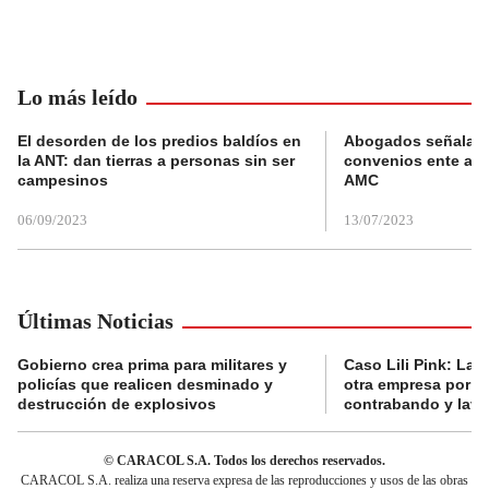
Lo más leído
El desorden de los predios baldíos en
Abogados señalan 
la ANT: dan tierras a personas sin ser
convenios ente alc
campesinos
AMC
06/09/2023
13/07/2023
Últimas Noticias
Gobierno crea prima para militares y
Caso Lili Pink: La F
policías que realicen desminado y
otra empresa por p
destrucción de explosivos
contrabando y lava
© CARACOL S.A. Todos los derechos reservados.
CARACOL S.A. realiza una reserva expresa de las reproducciones y usos de las obras