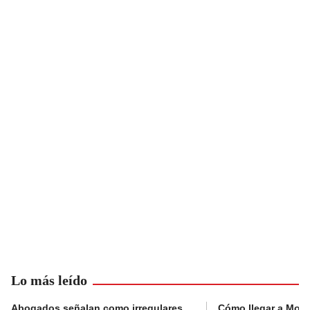
Lo más leído
Abogados señalan como irregulares
Cómo llegar a Mons