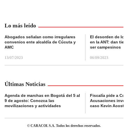
Lo más leído
Abogados señalan como irregulares
El desorden de los
convenios ente alcaldía de Cúcuta y
en la ANT: dan tier
AMC
ser campesinos
13/07/2023
06/09/2023
Últimas Noticias
Agenda de marchas en Bogotá del 5 al
Fiscalía pide a Com
9 de agosto: Conozca las
Acusaciones invest
movilizaciones y actividades
caso Kevin Acosta
© CARACOL S.A. Todos los derechos reservados.