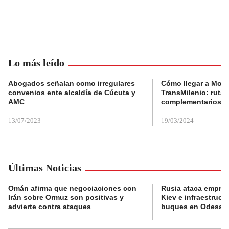
Lo más leído
Abogados señalan como irregulares
Cómo llegar a Mons
convenios ente alcaldía de Cúcuta y
TransMilenio: rutas
AMC
complementarios
13/07/2023
19/03/2024
Últimas Noticias
Omán afirma que negociaciones con
Rusia ataca empres
Irán sobre Ormuz son positivas y
Kiev e infraestructu
advierte contra ataques
buques en Odesa