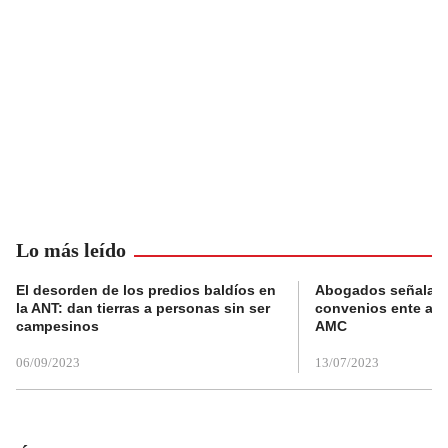
Lo más leído
El desorden de los predios baldíos en
Abogados señalan 
la ANT: dan tierras a personas sin ser
convenios ente alc
campesinos
AMC
06/09/2023
13/07/2023