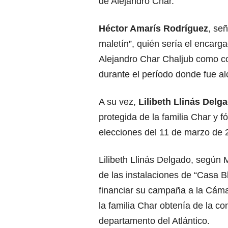
de Alejandro Char.
Héctor Amarís Rodríguez
, se
maletín”, quién sería el encarg
Alejandro Char Chaljub como co
durante el período donde fue al
A su vez,
Lilibeth Llinás Delg
protegida de la familia Char y f
elecciones del 11 de marzo de 
Lilibeth Llinás Delgado, según 
de las instalaciones de “Casa B
financiar su campaña a la Cámar
la familia Char obtenía de la co
departamento del Atlántico.