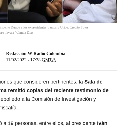
residente Duque y los expresidentes Santos y Uribe. Crédito Fotos:
aro Tavera / Camila Díaz
Redacción W Radio Colombia
11/02/2022 - 17:28
GMT-5
iones que consideren pertinentes, la
Sala de
ma remitió copias del reciente testimonio de
ebolledo a la Comisión de Investigación y
iscalía.
 a 19 personas, entre ellos, al presidente
Iván