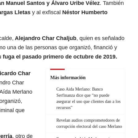
n Manuel Santos y Álvaro Uribe Vélez
. También
rgas Lletas
y al exfiscal
Néstor Humberto
calde,
Alejandro Char Chaljub
, quien es señalado
o una de las personas que organizó, financió y
su
fuga el pasado primero de octubre de 2019.
icardo Char
Más información
andro Char
Caso Aida Merlano: Banco
 Aída Merlano
Serfinanza dice que “no puede
organizó,
asegurar el uso que clientes dan a los
recursos”
riminal que
Revelan audios comprometedores de
corrupción electoral del caso Merlano
erría
, otro de