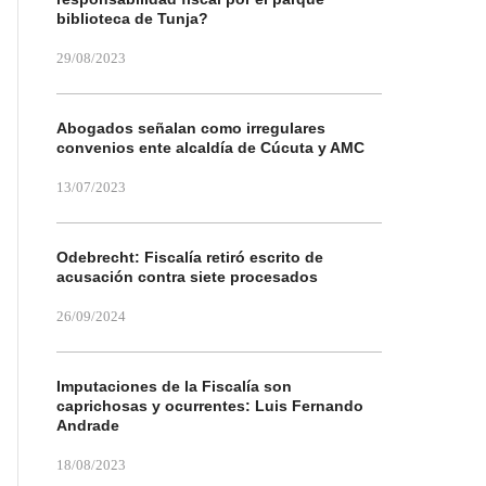
biblioteca de Tunja?
29/08/2023
Abogados señalan como irregulares
convenios ente alcaldía de Cúcuta y AMC
13/07/2023
Odebrecht: Fiscalía retiró escrito de
acusación contra siete procesados
26/09/2024
Imputaciones de la Fiscalía son
caprichosas y ocurrentes: Luis Fernando
Andrade
18/08/2023