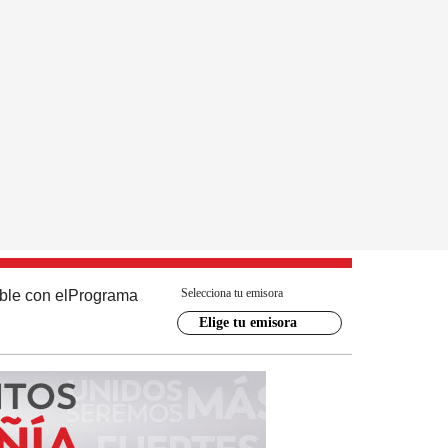
Selecciona tu emisora
ble con el
Programa
Elige tu emisora