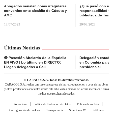
Abogados señalan como irregulares
¿Qué pasó con el 
convenios ente alcaldía de Cúcuta y
responsabilidad fis
AMC
biblioteca de Tunja
13/07/2023
29/08/2023
Últimas Noticias
🔴 Posesión Abelardo de la Espriella
Delegación estado
EN VIVO | Lo último en DIRECTO:
en Colombia para l
Llegan delegados a Cali
presidencial
© CARACOL S.A. Todos los derechos reservados.
CARACOL S.A. realiza una reserva expresa de las reproducciones y usos de las obras
y otras prestaciones accesibles desde este sitio web a medios de lectura mecánica u otros
medios que resulten adecuados.
Aviso legal
Política de Protección de Datos
Política de cookies
Configuración de cookies
Transparencia
Soluciones W
Teléfonos