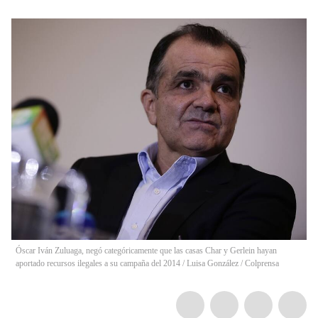
Óscar Iván Zuluaga, negó categóricamente que las casas Char y Gerlein hayan
aportado recursos ilegales a su campaña del 2014
/
Luisa González / Colprensa