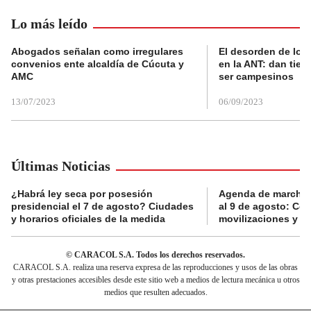
Lo más leído
Abogados señalan como irregulares
El desorden de los
convenios ente alcaldía de Cúcuta y
en la ANT: dan tier
AMC
ser campesinos
13/07/2023
06/09/2023
Últimas Noticias
¿Habrá ley seca por posesión
Agenda de marchas
presidencial el 7 de agosto? Ciudades
al 9 de agosto: Co
y horarios oficiales de la medida
movilizaciones y a
© CARACOL S.A. Todos los derechos reservados.
CARACOL S.A. realiza una reserva expresa de las reproducciones y usos de las obras
y otras prestaciones accesibles desde este sitio web a medios de lectura mecánica u otros
medios que resulten adecuados.