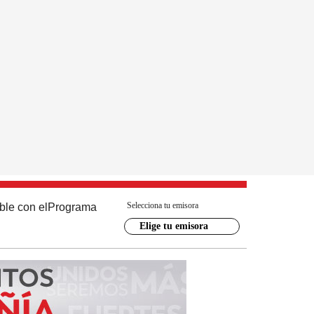
Selecciona tu emisora
ble con el
Programa
Elige tu emisora