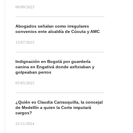
06/09/2023
Abogados señalan como irregulares
convenios ente alcaldía de Cúcuta y AMC
13/07/2023
Indignación en Bogotá por guardería
canina en Engativá donde asfixiaban y
golpeaban perros
05/05/2025
¿Quién es Claudia Carrasquilla, la concejal
de Medellín a quien la Corte imputará
cargos?
21/11/2024