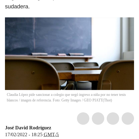
sudadera.
Claudia López pide sancionar a colegio que negó ingreso a niña por no tener tenis
blancos / imagen de referencia. Foto: Getty Images / GEO PIATT
(
Thot
)
José David Rodríguez
17/02/2022 - 18:25
GMT-5