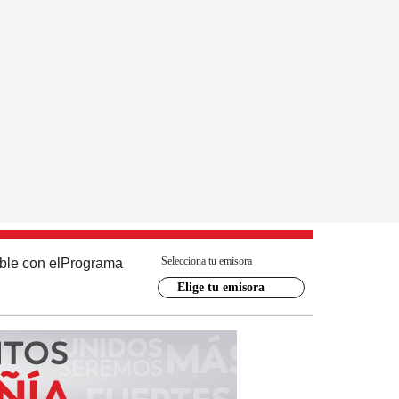
Selecciona tu emisora
ble con el
Programa
Elige tu emisora