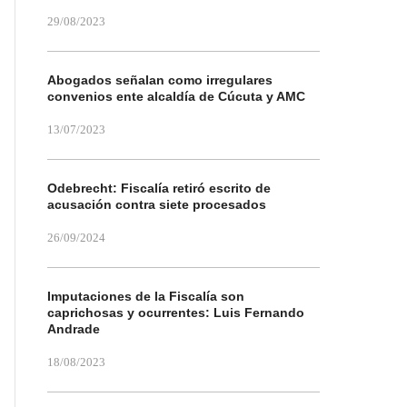
29/08/2023
Abogados señalan como irregulares
convenios ente alcaldía de Cúcuta y AMC
13/07/2023
Odebrecht: Fiscalía retiró escrito de
acusación contra siete procesados
26/09/2024
Imputaciones de la Fiscalía son
caprichosas y ocurrentes: Luis Fernando
Andrade
18/08/2023