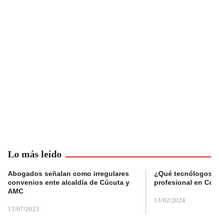
Lo más leído
Abogados señalan como irregulares
¿Qué tecnólogos re
convenios ente alcaldía de Cúcuta y
profesional en Col
AMC
13/02/2024
13/07/2023