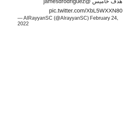
@jamesdrodriguez
هدف خاميس
pic.twitter.com/XbL5WXXN80
— AlRayyanSC (@AlrayyanSC)
February 24,
2022