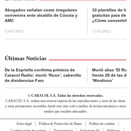
Abogados señalan como irregulares
10 plantillas de hoj
convenios ente alcaldía de Cúcuta y
gratuitas para des
AMC
¿Cómo convertirla
13/07/2023
11/02/2025
Últimas Noticias
De la Espriella confirma primicia de
Murió alias ‘El Ruso
Caracol Radio: murió ‘Ruso’, cabecilla
frente 28 de las di
de disidencias Farc
‘Mordisco’
© CARACOL S.A. Todos los derechos reservados.
CARACOL S.A. realiza una reserva expresa de las reproducciones y usos de las obras
y otras prestaciones accesibles desde este sitio web a medios de lectura mecánica u otros
medios que resulten adecuados.
Aviso legal
Política de Protección de Datos
Política de cookies
Configuración de cookies
Transparencia
Soluciones W
Teléfonos