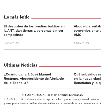
Lo más leído
El desorden de los predios baldíos en
Abogados señalan 
la ANT: dan tierras a personas sin ser
convenios ente alc
campesinos
AMC
06/09/2023
13/07/2023
Últimas Noticias
¿Cuánto ganará José Manuel
Qué subsidios reci
Restrepo, vicepresidente de Abelardo
en la nueva clasifi
de la Espriella?
Beneficios y lo qu
© CARACOL S.A. Todos los derechos reservados.
CARACOL S.A. realiza una reserva expresa de las reproducciones y usos de las obras
y otras prestaciones accesibles desde este sitio web a medios de lectura mecánica u otros