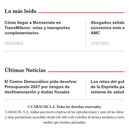
Lo más leído
Cómo llegar a Monserrate en
Abogados señalan 
TransMilenio: rutas y transportes
convenios ente alc
complementarios
AMC
19/03/2024
13/07/2023
Últimas Noticias
El Centro Democrático pide devolver
Los retos del gobi
Presupuesto 2027 por riesgos de
de la Espriella para
desfinanciación y dudas fiscales
sistema de salud
© CARACOL S.A. Todos los derechos reservados.
CARACOL S.A. realiza una reserva expresa de las reproducciones y usos de las obras
y otras prestaciones accesibles desde este sitio web a medios de lectura mecánica u otros
medios que resulten adecuados.