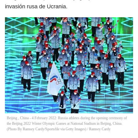
invasión rusa de Ucrania.
Beijing , China - 4 February 2022: Russia athletes during the opening ceremony of
the Beijing 2022 Winter Olympic Games at National Stadium in Beijing, China.
(Photo By Ramsey Cardy/Sportsfile via Getty Images)
/
Ramsey Cardy