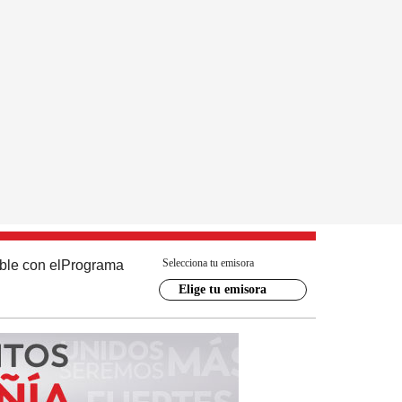
Selecciona tu emisora
ble con el
Programa
Elige tu emisora