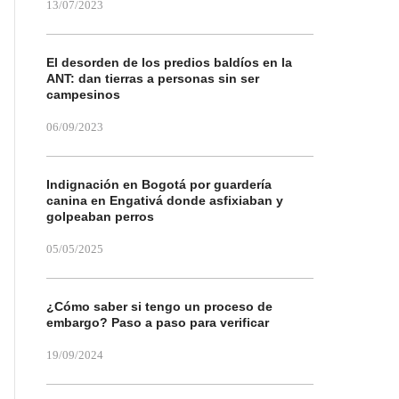
13/07/2023
El desorden de los predios baldíos en la
ANT: dan tierras a personas sin ser
campesinos
06/09/2023
Indignación en Bogotá por guardería
canina en Engativá donde asfixiaban y
golpeaban perros
05/05/2025
¿Cómo saber si tengo un proceso de
embargo? Paso a paso para verificar
19/09/2024