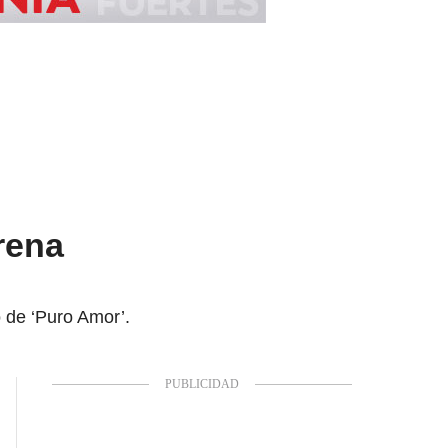
rena
 de ‘Puro Amor’.