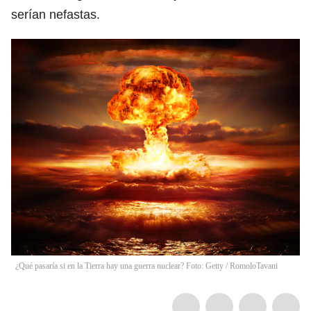
serían nefastas.
¿Qué pasaría si en la Tierra hay una guerra nuclear? Foto: Getty
/
RomoloTavani