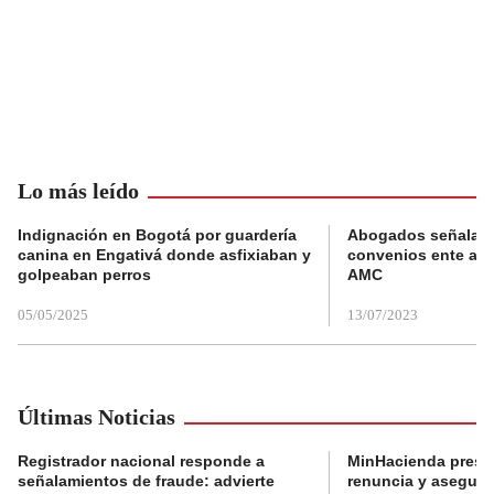
Lo más leído
Indignación en Bogotá por guardería
Abogados señalan 
canina en Engativá donde asfixiaban y
convenios ente alc
golpeaban perros
AMC
05/05/2025
13/07/2023
Últimas Noticias
Registrador nacional responde a
MinHacienda presen
señalamientos de fraude: advierte
renuncia y aseguró