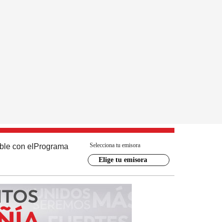
Selecciona tu emisora
ble con el
Programa
Elige tu emisora