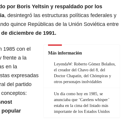
do por Boris Yeltsin y respaldado por los
ia
, desintegró las estructuras políticas federales y
ando quince Repúblicas de la Unión Soviética entre
 de diciembre de 1991.
en 1985 con el
Más información
 frente a la
LeyendaW: Roberto Gómez Bolaños,
s en la
el creador del Chavo del 8, del
estas expresadas
Doctor Chapatín, del Chómpiras y
otros personajes inolvidables
al del partido
3 conceptos:
Un día como hoy en 1985, se
anunciaba que ‘Careless whisper’
snost
estaba en la cima del listado más
a popular
importante de los Estados Unidos