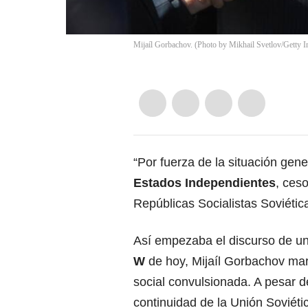
Mijaíl Gorbachov. (Photo by Mikhail Svetlov/Getty 
“Por fuerza de la situación gen
Estados Independientes
, ces
Repúblicas Socialistas Soviétic
Así empezaba el discurso de 
W
de hoy, Mijaíl Gorbachov marc
social convulsionada. A pesar d
continuidad de la Unión Soviét