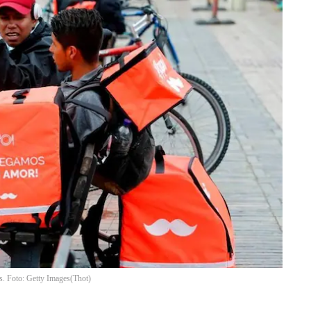
as. Foto: Getty Images
(
Thot
)