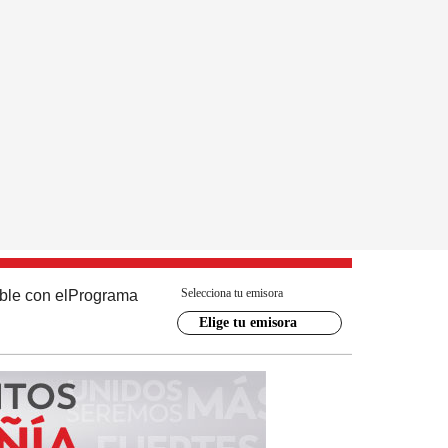
Selecciona tu emisora
ble con el
Programa
Elige tu emisora