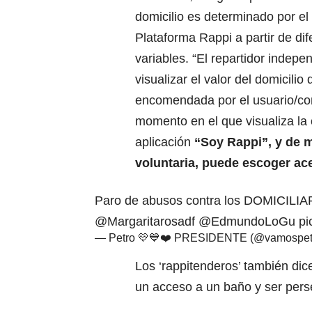
domicilio es determinado por el 
Plataforma Rappi a partir de dif
variables. “El repartidor indep
visualizar el valor del domicilio 
encomendada por el usuario/co
momento en el que visualiza la 
aplicación
“Soy Rappi”, y de m
voluntaria, puede escoger ac
Paro de abusos contra los DOMICILI
@Margaritarosadf
@EdmundoLoGu
pi
— Petro 💛💙❤️ PRESIDENTE (@vamospet
Los ‘rappitenderos’ también dic
un acceso a un baño y ser perse