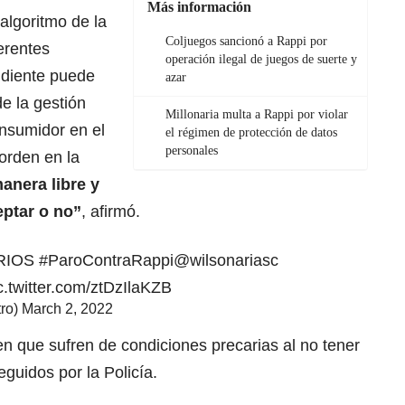
Más información
algoritmo de la
Coljuegos sancionó a Rappi por
erentes
operación ilegal de juegos de suerte y
endiente puede
azar
de la gestión
Millonaria multa a Rappi por violar
nsumidor en el
el régimen de protección de datos
personales
orden en la
anera libre y
eptar o no”
, afirmó.
ARIOS
#ParoContraRappi
@wilsonariasc
c.twitter.com/ztDzIlaKZB
ro)
March 2, 2022
en que sufren de condiciones precarias al no tener
guidos por la Policía.