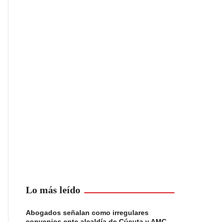
Lo más leído
Abogados señalan como irregulares
convenios ente alcaldía de Cúcuta y AMC