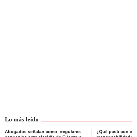
Lo más leído
Abogados señalan como irregulares
¿Qué pasó con el 
convenios ente alcaldía de Cúcuta y
responsabilidad fis