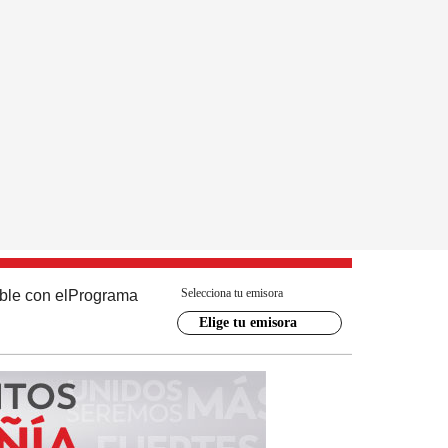
Selecciona tu emisora
ble con el
Programa
Elige tu emisora