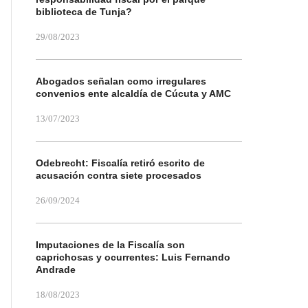
biblioteca de Tunja?
29/08/2023
Abogados señalan como irregulares
convenios ente alcaldía de Cúcuta y AMC
13/07/2023
Odebrecht: Fiscalía retiró escrito de
acusación contra siete procesados
26/09/2024
Imputaciones de la Fiscalía son
caprichosas y ocurrentes: Luis Fernando
Andrade
18/08/2023