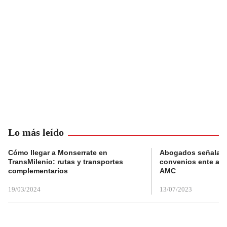
Lo más leído
Cómo llegar a Monserrate en
Abogados señalan 
TransMilenio: rutas y transportes
convenios ente alc
complementarios
AMC
19/03/2024
13/07/2023