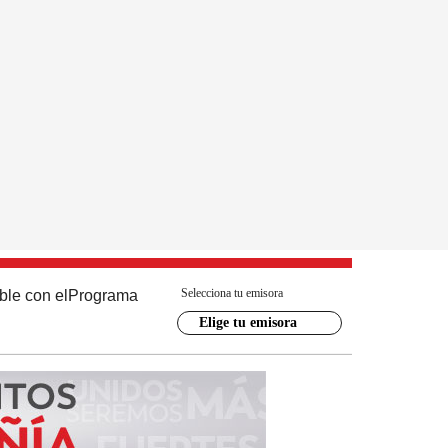
Selecciona tu emisora
ble con el
Programa
Elige tu emisora