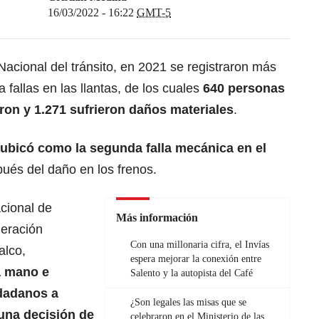
16/03/2022 - 16:22
GMT-5
Nacional del tránsito, en 2021 se registraron más
fallas en las llantas, de los cuales
640 personas
eron y 1.271 sufrieron daños materiales
.
ubicó como la segunda falla mecánica en el
ués del daño en los frenos.
cional de
Más información
deración
Con una millonaria cifra, el Invías
alco,
espera mejorar la conexión entre
a mano e
Salento y la autopista del Café
udadanos a
¿Son legales las misas que se
una decisión de
celebraron en el Ministerio de las