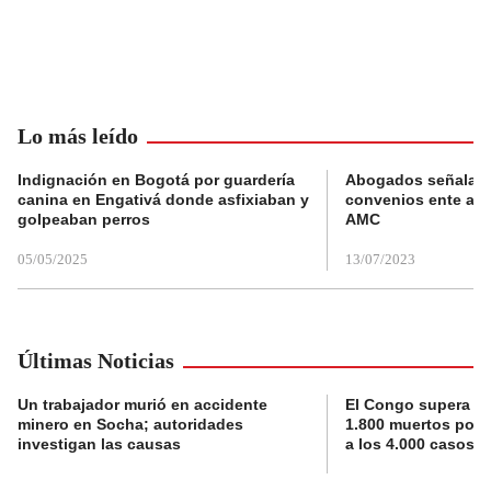
Lo más leído
Indignación en Bogotá por guardería
Abogados señalan 
canina en Engativá donde asfixiaban y
convenios ente alc
golpeaban perros
AMC
05/05/2025
13/07/2023
Últimas Noticias
Un trabajador murió en accidente
El Congo supera la 
minero en Socha; autoridades
1.800 muertos por 
investigan las causas
a los 4.000 casos