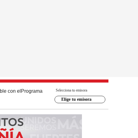
Selecciona tu emisora
ble con el
Programa
Elige tu emisora