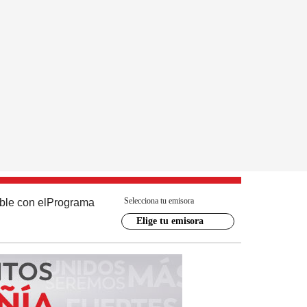
Selecciona tu emisora
ble con el
Programa
Elige tu emisora