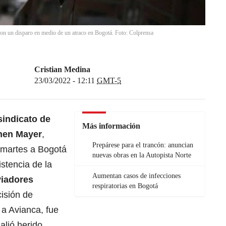
o con un disparo en medio de un atraco en Bogotá. Foto: Colprensa
Cristian Medina
23/03/2022 - 12:11
GMT-5
sindicato de
Más información
phen Mayer
,
Prepárese para el trancón: anuncian
e martes a Bogotá
nuevas obras en la Autopista Norte
stencia de la
Aumentan casos de infecciones
viadores
respiratorias en Bogotá
cisión de
 a Avianca, fue
alió herido.