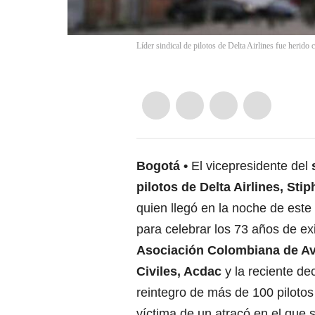
Líder sindical de pilotos de Delta Airlines fue herid
Bogotá
El vicepresidente del
pilotos de
Delta Airlines, Sti
quien llegó en la noche de est
para celebrar los 73 años de exi
Asociación Colombiana de A
Civiles, Acdac
y la reciente de
reintegro de más de 100 pilotos
víctima de un atracó en el que s