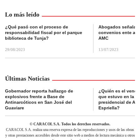
Lo más leído
¿Qué pasó con el proceso de
Abogados señalan 
responsabilidad fiscal por el parque
convenios ente alc
biblioteca de Tunja?
AMC
29/08/2023
13/07/2023
Últimas Noticias
Gobernador reporta hallazgo de
¿Quién es el vende
explosivos frente a Base de
que estuvo en la p
Antinarcóticos en San José del
presidencial de Abe
Guaviare
Espriella?
© CARACOL S.A. Todos los derechos reservados.
CARACOL S.A. realiza una reserva expresa de las reproducciones y usos de las obras
y otras prestaciones accesibles desde este sitio web a medios de lectura mecánica u otros