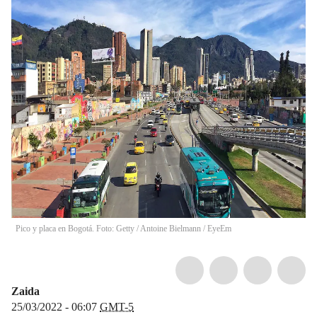
Pico y placa en Bogotá. Foto: Getty
/
Antoine Bielmann / EyeEm
Zaida
25/03/2022 - 06:07
GMT-5