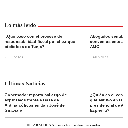
Lo más leído
¿Qué pasó con el proceso de
Abogados señalan 
responsabilidad fiscal por el parque
convenios ente alc
biblioteca de Tunja?
AMC
29/08/2023
13/07/2023
Últimas Noticias
Gobernador reporta hallazgo de
¿Quién es el vende
explosivos frente a Base de
que estuvo en la p
Antinarcóticos en San José del
presidencial de Abe
Guaviare
Espriella?
© CARACOL S.A. Todos los derechos reservados.