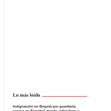
Lo más leído
Indignación en Bogotá por guardería
canina en Engativá donde asfixiaban y