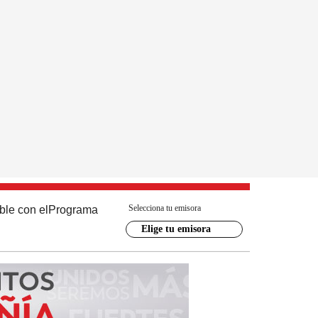
Selecciona tu emisora
ble con el
Programa
Elige tu emisora