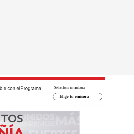
Selecciona tu emisora
ble con el
Programa
Elige tu emisora