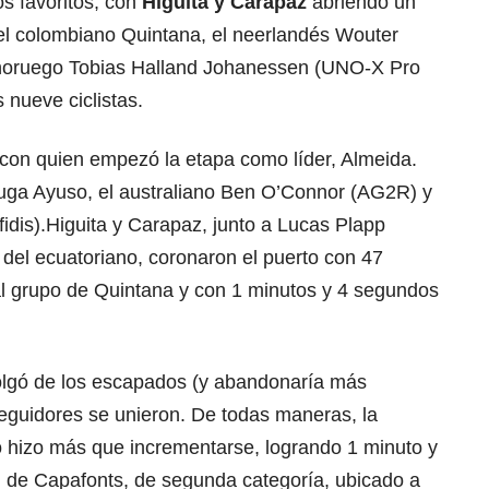
os favoritos, con
Higuita y Carapaz
abriendo un
el colombiano Quintana, el neerlandés Wouter
l noruego Tobias Halland Johanessen (UNO-X Pro
nueve ciclistas.
 con quien empezó la etapa como líder, Almeida.
fuga Ayuso, el australiano Ben O’Connor (AG2R) y
fidis).Higuita y Carapaz, junto a Lucas Plapp
el ecuatoriano, coronaron el puerto con 47
l grupo de Quintana y con 1 minutos y 4 segundos
olgó de los escapados (y abandonaría más
seguidores se unieron. De todas maneras, la
o hizo más que incrementarse, logrando 1 minuto y
l de Capafonts, de segunda categoría, ubicado a