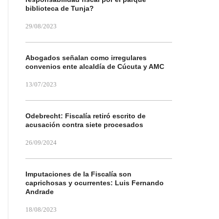
biblioteca de Tunja?
29/08/2023
Abogados señalan como irregulares
convenios ente alcaldía de Cúcuta y AMC
13/07/2023
Odebrecht: Fiscalía retiró escrito de
acusación contra siete procesados
26/09/2024
Imputaciones de la Fiscalía son
caprichosas y ocurrentes: Luis Fernando
Andrade
18/08/2023