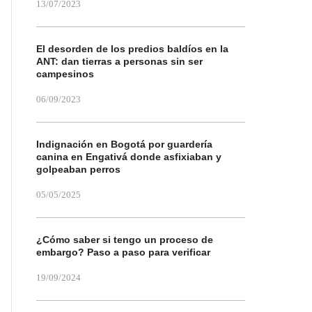
13/07/2023
El desorden de los predios baldíos en la
ANT: dan tierras a personas sin ser
campesinos
06/09/2023
Indignación en Bogotá por guardería
canina en Engativá donde asfixiaban y
golpeaban perros
05/05/2025
¿Cómo saber si tengo un proceso de
embargo? Paso a paso para verificar
19/09/2024