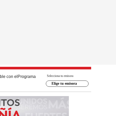
Selecciona tu emisora
ble con el
Programa
Elige tu emisora