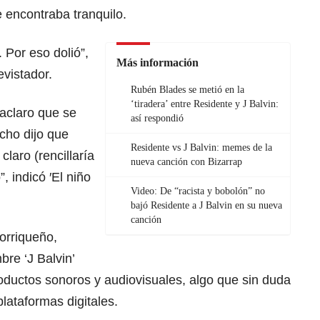
 encontraba tranquilo.
 Por eso dolió”,
Más información
evistador.
Rubén Blades se metió en la
‘tiradera’ entre Residente y J Balvin:
 aclaro que se
así respondió
cho dijo que
Residente vs J Balvin: memes de la
i claro (rencillaría
nueva canción con Bizarrap
 indicó ′El niño
Video: De “racista y bobolón” no
bajó Residente a J Balvin en su nueva
canción
orriqueño,
bre ‘J Balvin’
oductos sonoros y audiovisuales, algo que sin duda
lataformas digitales.