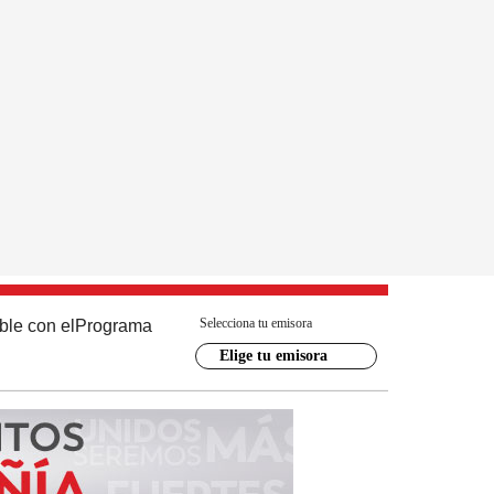
Selecciona tu emisora
ble con el
Programa
Elige tu emisora