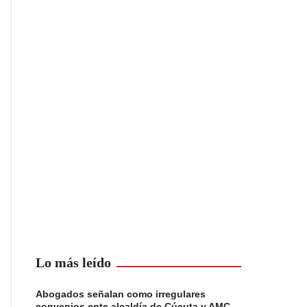
Lo más leído
Abogados señalan como irregulares
convenios ente alcaldía de Cúcuta y AMC