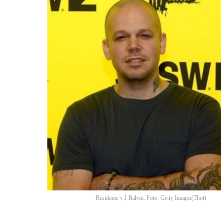
Residente y J Balvin. Foto: Getty Images
(
Thot
)