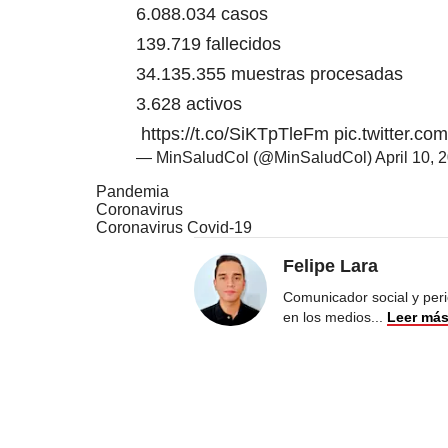
6.088.034 casos
139.719 fallecidos
34.135.355 muestras procesadas
3.628 activos
https://t.co/SiKTpTleFm
pic.twitter.c
— MinSaludCol (@MinSaludCol)
April 10, 
Pandemia
Coronavirus
Coronavirus Covid-19
Felipe Lara
Comunicador social y peri
en los medios
...
Leer má