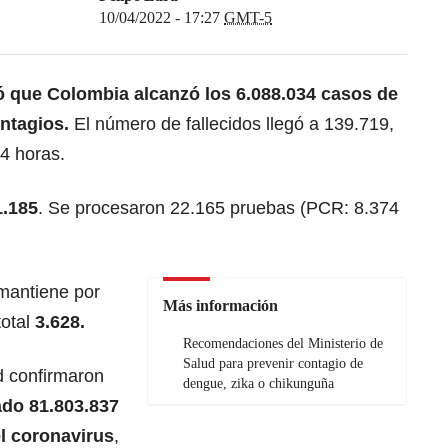
10/04/2022 - 17:27
GMT-5
mó que Colombia alcanzó los 6.088.034 casos de
ntagios.
El número de fallecidos llegó a 139.719,
24 horas.
1.185
. Se procesaron 22.165 pruebas (PCR: 8.374
mantiene por
Más información
total
3.628.
Recomendaciones del Ministerio de
Salud para prevenir contagio de
d confirmaron
dengue, zika o chikunguña
ado 81.803.837
el coronavirus
,