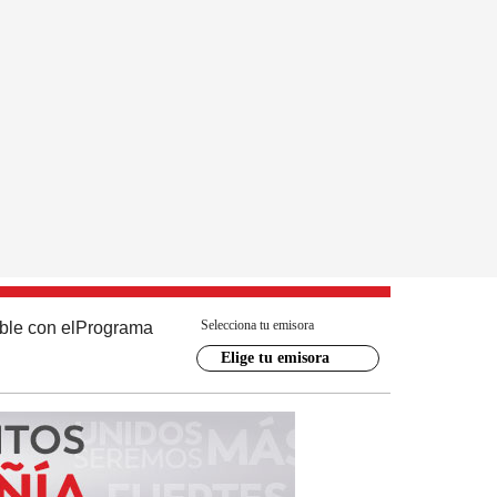
Selecciona tu emisora
ble con el
Programa
Elige tu emisora