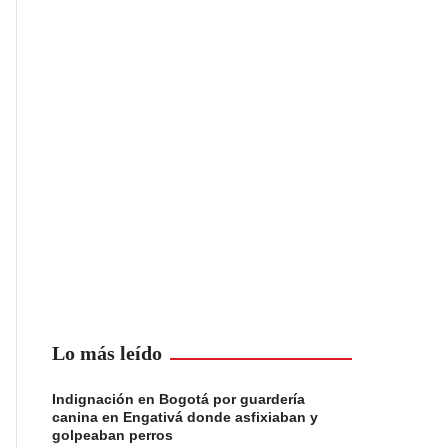
Lo más leído
Indignación en Bogotá por guardería
canina en Engativá donde asfixiaban y
golpeaban perros