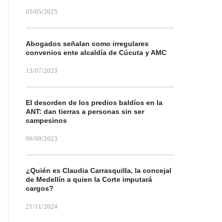
05/05/2025
Abogados señalan como irregulares
convenios ente alcaldía de Cúcuta y AMC
13/07/2023
El desorden de los predios baldíos en la
ANT: dan tierras a personas sin ser
campesinos
06/09/2023
¿Quién es Claudia Carrasquilla, la concejal
de Medellín a quien la Corte imputará
cargos?
21/11/2024