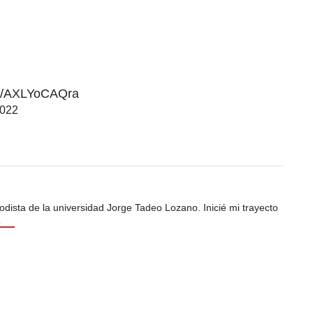
om/AXLYoCAQra
2022
odista de la universidad Jorge Tadeo Lozano. Inicié mi trayecto
s