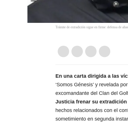
Trámite de extradición sigue en firme: defensa de alia
En una carta dirigida a las v
‘Somos Génesis’ y revelada por l
excomandante del Clan del Gol
Justicia frenar su extradició
hechos relacionados con el confl
sometimiento en segunda instan