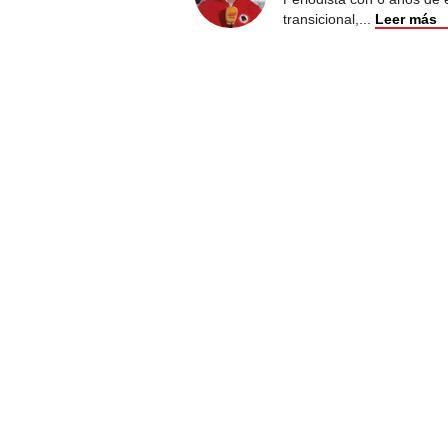
transicional,
...
Leer más