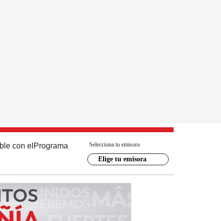
Selecciona tu emisora
ble con el
Programa
Elige tu emisora