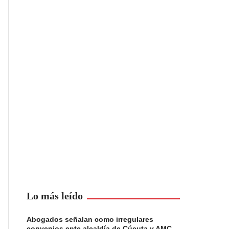
Lo más leído
Abogados señalan como irregulares
convenios ente alcaldía de Cúcuta y AMC