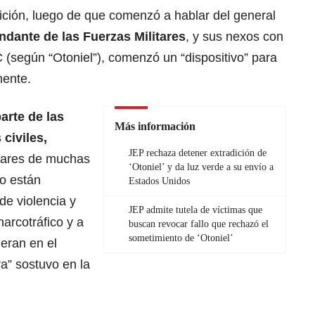
ción, luego de que comenzó a hablar del general
dante de las Fuerzas Militares
, y sus nexos con
 (según “Otoniel”), comenzó un “dispositivo” para
mente.
arte de las
Más información
 civiles,
JEP rechaza detener extradición de
litares de muchas
‘Otoniel’ y da luz verde a su envío a
io están
Estados Unidos
e violencia y
JEP admite tutela de víctimas que
narcotráfico y a
buscan revocar fallo que rechazó el
sometimiento de ‘Otoniel’
neran en el
ra” sostuvo en la