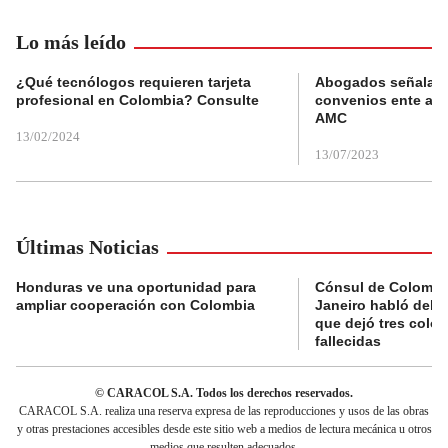
Lo más leído
¿Qué tecnólogos requieren tarjeta
Abogados señalan 
profesional en Colombia? Consulte
convenios ente alc
AMC
13/02/2024
13/07/2023
Últimas Noticias
Honduras ve una oportunidad para
Cónsul de Colombi
ampliar cooperación con Colombia
Janeiro habló del 
que dejó tres colo
fallecidas
© CARACOL S.A. Todos los derechos reservados.
CARACOL S.A. realiza una reserva expresa de las reproducciones y usos de las obras
y otras prestaciones accesibles desde este sitio web a medios de lectura mecánica u otros
medios que resulten adecuados.