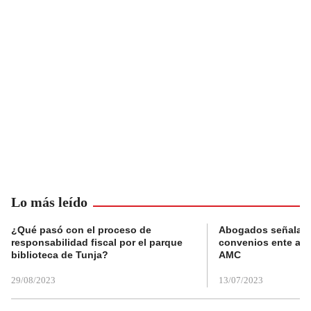
Lo más leído
¿Qué pasó con el proceso de
Abogados señalan 
responsabilidad fiscal por el parque
convenios ente alc
biblioteca de Tunja?
AMC
29/08/2023
13/07/2023