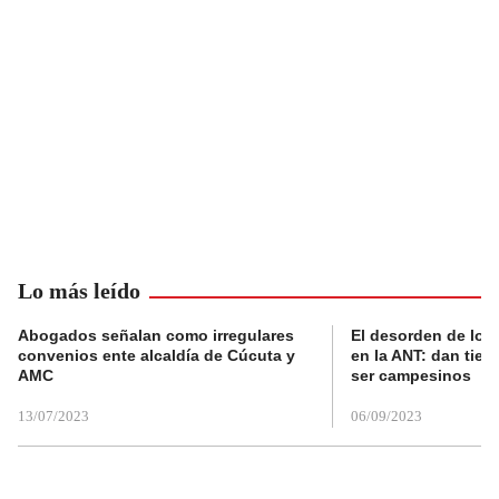
Lo más leído
Abogados señalan como irregulares
El desorden de los
convenios ente alcaldía de Cúcuta y
en la ANT: dan tier
AMC
ser campesinos
13/07/2023
06/09/2023