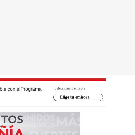
Selecciona tu emisora
ble con el
Programa
Elige tu emisora