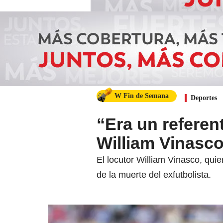
W Fin de Semana
Deportes
“Era un referen
William Vinasc
El locutor William Vinasco, qui
de la muerte del exfutbolista.