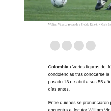
William Vinasco recuerda a Freddy Rincón
/
Mark Le
Colombia
Varias figuras del 
condolencias tras conocerse la n
pasado 13 de abril a sus 55 año
días antes.
Entre quienes se pronunciaron p
encuentra el locutor William Vi