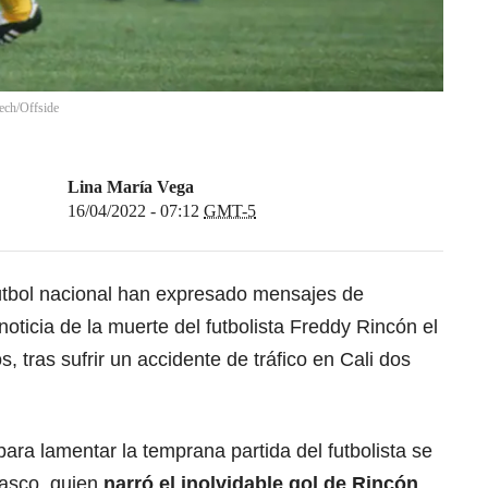
ech/Offside
Lina María Vega
16/04/2022 - 07:12
GMT-5
fútbol nacional han expresado mensajes de
oticia de la muerte del futbolista
Freddy Rincón
el
s, tras
sufrir un accidente de tráfico en Cali
dos
ara lamentar la temprana partida del futbolista se
nasco, quien
narró el inolvidable gol de Rincón