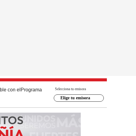
Selecciona tu emisora
ble con el
Programa
Elige tu emisora