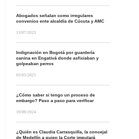
Abogados señalan como irregulares
convenios ente alcaldía de Cúcuta y AMC
13/07/2023
Indignación en Bogotá por guardería
canina en Engativá donde asfixiaban y
golpeaban perros
05/05/2025
¿Cómo saber si tengo un proceso de
embargo? Paso a paso para verificar
19/09/2024
¿Quién es Claudia Carrasquilla, la concejal
de Medellín a quien la Corte imputará