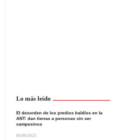
Lo más leído
El desorden de los predios baldíos en la
ANT: dan tierras a personas sin ser
campesinos
06/09/2023