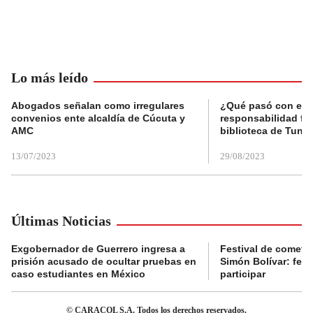
Lo más leído
Abogados señalan como irregulares
¿Qué pasó con el 
convenios ente alcaldía de Cúcuta y
responsabilidad fis
AMC
biblioteca de Tunja
13/07/2023
29/08/2023
Últimas Noticias
Exgobernador de Guerrero ingresa a
Festival de cometa
prisión acusado de ocultar pruebas en
Simón Bolívar: fec
caso estudiantes en México
participar
© CARACOL S.A. Todos los derechos reservados.