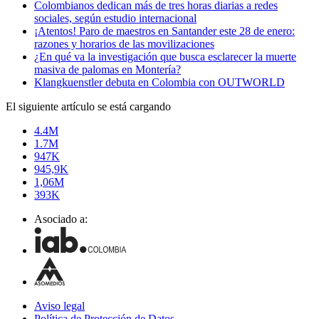
Colombianos dedican más de tres horas diarias a redes
sociales, según estudio internacional
¡Atentos! Paro de maestros en Santander este 28 de enero:
razones y horarios de las movilizaciones
¿En qué va la investigación que busca esclarecer la muerte
masiva de palomas en Montería?
Klangkuenstler debuta en Colombia con OUTWORLD
El siguiente artículo se está cargando
4.4M
1.7M
947K
945,9K
1,06M
393K
Asociado a:
Aviso legal
Política de Protección de Datos