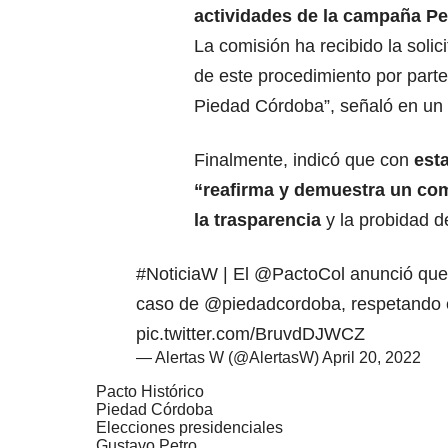
actividades de la campaña Pe
La comisión ha recibido la solic
de este procedimiento por parte
Piedad Córdoba”, señaló en un
Finalmente, indicó que con
est
“reafirma y demuestra un c
la trasparencia
y la probidad d
#NoticiaW
| El
@PactoCol
anunció que 
caso de
@piedadcordoba
, respetando 
pic.twitter.com/BruvdDJWCZ
— Alertas W (@AlertasW)
April 20, 2022
Pacto Histórico
Piedad Córdoba
Elecciones presidenciales
Gustavo Petro