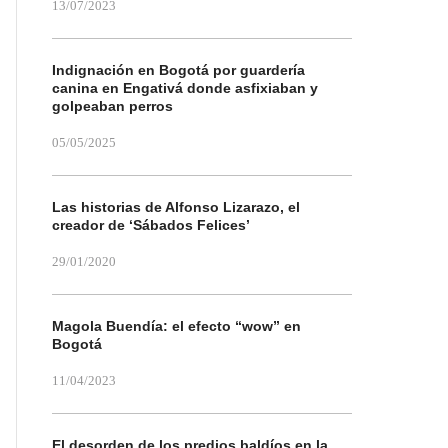
13/07/2023
Indignación en Bogotá por guardería
canina en Engativá donde asfixiaban y
golpeaban perros
05/05/2025
Las historias de Alfonso Lizarazo, el
creador de ‘Sábados Felices’
29/01/2020
Magola Buendía: el efecto “wow” en
Bogotá
11/04/2023
El desorden de los predios baldíos en la