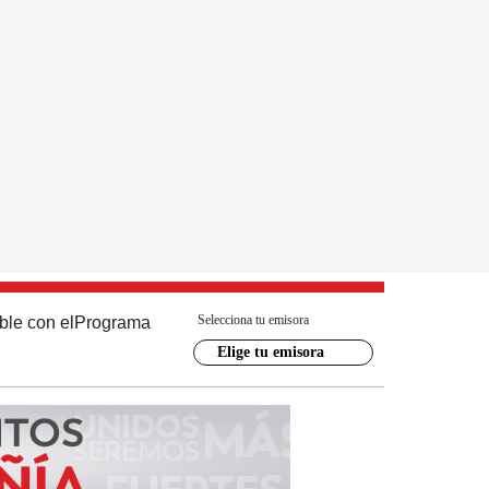
Selecciona tu emisora
ble con el
Programa
Elige tu emisora