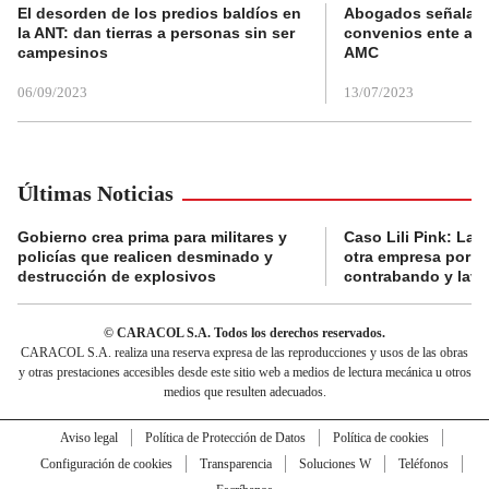
El desorden de los predios baldíos en
Abogados señalan 
la ANT: dan tierras a personas sin ser
convenios ente alc
campesinos
AMC
06/09/2023
13/07/2023
Últimas Noticias
Gobierno crea prima para militares y
Caso Lili Pink: La F
policías que realicen desminado y
otra empresa por p
destrucción de explosivos
contrabando y lava
© CARACOL S.A. Todos los derechos reservados.
CARACOL S.A. realiza una reserva expresa de las reproducciones y usos de las obras
y otras prestaciones accesibles desde este sitio web a medios de lectura mecánica u otros
medios que resulten adecuados.
Aviso legal
Política de Protección de Datos
Política de cookies
Configuración de cookies
Transparencia
Soluciones W
Teléfonos